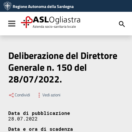
Vai ai contenuti
Regione Autonoma della Sardegna
Vai al menu di navigazione
Vai al footer
ASL
Ogliastra
Toggle navigation
Azienda socio-sanitaria locale
Deliberazione del Direttore
Generale n. 150 del
28/07/2022.
Condividi
Vedi azioni
Data di pubblicazione
28.07.2022
Data e ora di scadenza