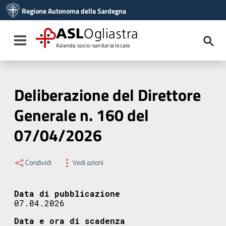
Vai ai contenuti
Regione Autonoma della Sardegna
Vai al menu di navigazione
Vai al footer
ASL
Ogliastra
Toggle navigation
Azienda socio-sanitaria locale
Deliberazione del Direttore
Generale n. 160 del
07/04/2026
Condividi
Vedi azioni
Data di pubblicazione
07.04.2026
Data e ora di scadenza