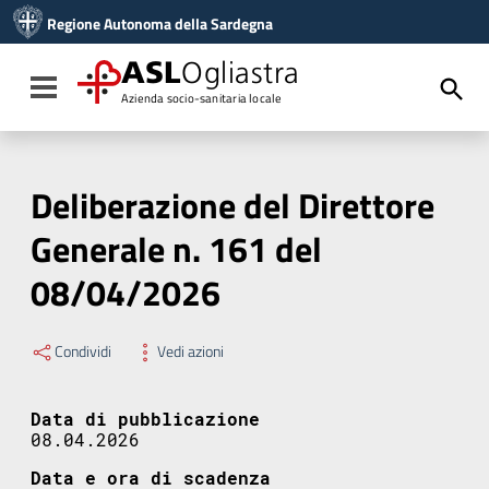
Vai ai contenuti
Regione Autonoma della Sardegna
Vai al menu di navigazione
Vai al footer
ASL
Ogliastra
Toggle navigation
Azienda socio-sanitaria locale
Deliberazione del Direttore
Generale n. 161 del
08/04/2026
Condividi
Vedi azioni
Data di pubblicazione
08.04.2026
Data e ora di scadenza