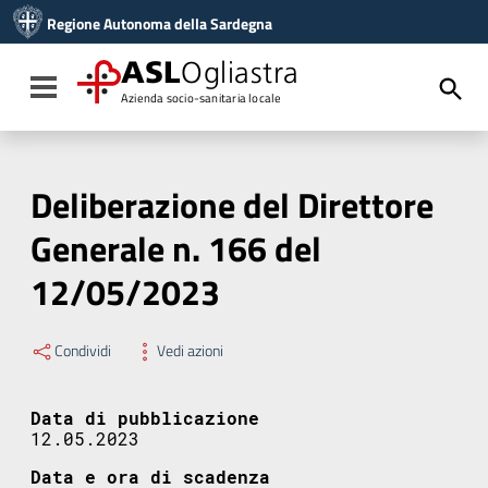
Vai ai contenuti
Regione Autonoma della Sardegna
Vai al menu di navigazione
Vai al footer
ASL
Ogliastra
Toggle navigation
Azienda socio-sanitaria locale
Deliberazione del Direttore
Generale n. 166 del
12/05/2023
Condividi
Vedi azioni
Data di pubblicazione
12.05.2023
Data e ora di scadenza