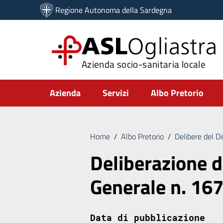
Vai ai contenuti
Regione Autonoma della Sardegna
Vai al menu di navigazione
Vai al footer
ASL
Ogliastra
Azienda socio-sanitaria locale
Submenu
Azienda
Servizi
Albo Pretorio
Home
/
Albo Pretorio
/
Delibere del D
Deliberazione d
Generale n. 16
Data di pubblicazione