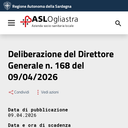
Vai ai contenuti
Regione Autonoma della Sardegna
Vai al menu di navigazione
Vai al footer
ASL
Ogliastra
Toggle navigation
Azienda socio-sanitaria locale
Deliberazione del Direttore
Generale n. 168 del
09/04/2026
Condividi
Vedi azioni
Data di pubblicazione
09.04.2026
Data e ora di scadenza