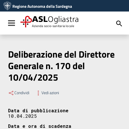
Vai ai contenuti
Regione Autonoma della Sardegna
Vai al menu di navigazione
Vai al footer
ASL
Ogliastra
Toggle navigation
Azienda socio-sanitaria locale
Deliberazione del Direttore
Generale n. 170 del
10/04/2025
Condividi
Vedi azioni
Data di pubblicazione
10.04.2025
Data e ora di scadenza