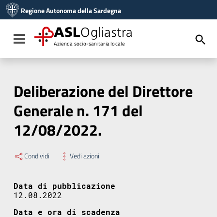
Vai ai contenuti
Regione Autonoma della Sardegna
Vai al menu di navigazione
Vai al footer
ASL
Ogliastra
Toggle navigation
Azienda socio-sanitaria locale
Deliberazione del Direttore
Generale n. 171 del
12/08/2022.
Condividi
Vedi azioni
Data di pubblicazione
12.08.2022
Data e ora di scadenza