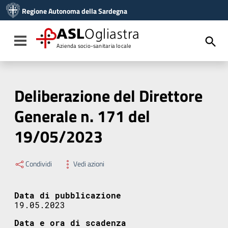
Vai ai contenuti
Regione Autonoma della Sardegna
Vai al menu di navigazione
Vai al footer
ASL
Ogliastra
Toggle navigation
Azienda socio-sanitaria locale
Deliberazione del Direttore
Generale n. 171 del
19/05/2023
Condividi
Vedi azioni
Data di pubblicazione
19.05.2023
Data e ora di scadenza