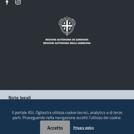
Note legali
Privacy policy
Il portale ASL Ogliastra utilizza cookie tecnici, analytics e di terze
parti. Proseguendo nella navigazione accetti l’utilizzo dei cookie.
Contatti
Accetto
Privacy policy
© 2026 Regione Autonoma della Sardegna