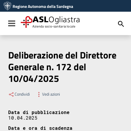
Vai ai contenuti
Regione Autonoma della Sardegna
Vai al menu di navigazione
Vai al footer
ASL
Ogliastra
Toggle navigation
Azienda socio-sanitaria locale
Deliberazione del Direttore
Generale n. 172 del
10/04/2025
Condividi
Vedi azioni
Data di pubblicazione
10.04.2025
Data e ora di scadenza