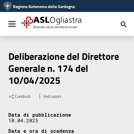
Vai ai contenuti
Regione Autonoma della Sardegna
Vai al menu di navigazione
Vai al footer
ASL
Ogliastra
Toggle navigation
Azienda socio-sanitaria locale
Deliberazione del Direttore
Generale n. 174 del
10/04/2025
Condividi
Vedi azioni
Data di pubblicazione
10.04.2025
Data e ora di scadenza