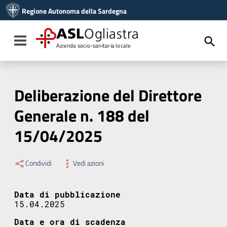
Vai ai contenuti
Regione Autonoma della Sardegna
Vai al menu di navigazione
Vai al footer
ASL
Ogliastra
Toggle navigation
Azienda socio-sanitaria locale
Deliberazione del Direttore
Generale n. 188 del
15/04/2025
Condividi
Vedi azioni
Data di pubblicazione
15.04.2025
Data e ora di scadenza