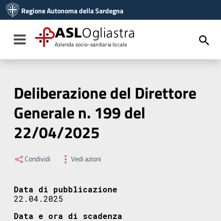
Vai ai contenuti
Regione Autonoma della Sardegna
Vai al menu di navigazione
Vai al footer
ASL
Ogliastra
Toggle navigation
Azienda socio-sanitaria locale
Deliberazione del Direttore
Generale n. 199 del
22/04/2025
Condividi
Vedi azioni
Data di pubblicazione
22.04.2025
Data e ora di scadenza