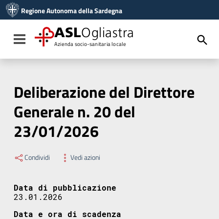
Vai ai contenuti
Regione Autonoma della Sardegna
Vai al menu di navigazione
Vai al footer
ASL
Ogliastra
Toggle navigation
Azienda socio-sanitaria locale
Deliberazione del Direttore
Generale n. 20 del
23/01/2026
Condividi
Vedi azioni
Data di pubblicazione
23.01.2026
Data e ora di scadenza