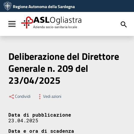
Vai ai contenuti
Regione Autonoma della Sardegna
Vai al menu di navigazione
Vai al footer
ASL
Ogliastra
Toggle navigation
Azienda socio-sanitaria locale
Deliberazione del Direttore
Generale n. 209 del
23/04/2025
Condividi
Vedi azioni
Data di pubblicazione
23.04.2025
Data e ora di scadenza