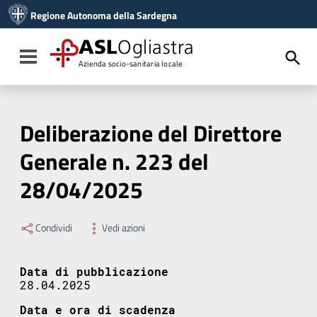
Vai ai contenuti
Regione Autonoma della Sardegna
Vai al menu di navigazione
Vai al footer
ASL
Ogliastra
Toggle navigation
Azienda socio-sanitaria locale
Deliberazione del Direttore
Generale n. 223 del
28/04/2025
Condividi
Vedi azioni
Data di pubblicazione
28.04.2025
Data e ora di scadenza