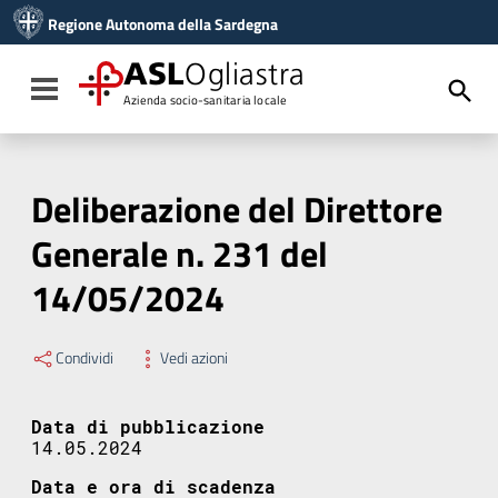
Vai ai contenuti
Regione Autonoma della Sardegna
Vai al menu di navigazione
Vai al footer
ASL
Ogliastra
Toggle navigation
Azienda socio-sanitaria locale
Deliberazione del Direttore
Generale n. 231 del
14/05/2024
Condividi
Vedi azioni
Data di pubblicazione
14.05.2024
Data e ora di scadenza