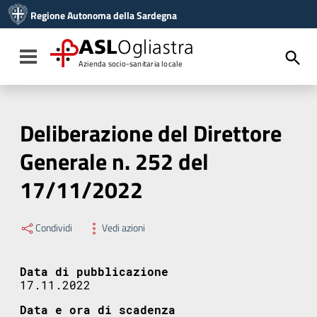
Vai ai contenuti
Regione Autonoma della Sardegna
Vai al menu di navigazione
Vai al footer
ASL
Ogliastra
Toggle navigation
Azienda socio-sanitaria locale
Deliberazione del Direttore
Generale n. 252 del
17/11/2022
Condividi
Vedi azioni
Data di pubblicazione
17.11.2022
Data e ora di scadenza