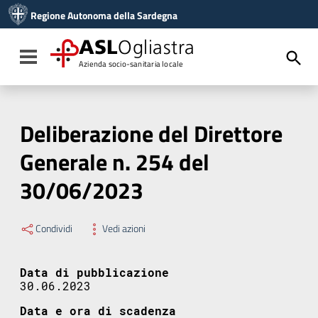
Vai ai contenuti
Regione Autonoma della Sardegna
Vai al menu di navigazione
Vai al footer
ASL
Ogliastra
Toggle navigation
Azienda socio-sanitaria locale
Deliberazione del Direttore
Generale n. 254 del
30/06/2023
Condividi
Vedi azioni
Data di pubblicazione
30.06.2023
Data e ora di scadenza