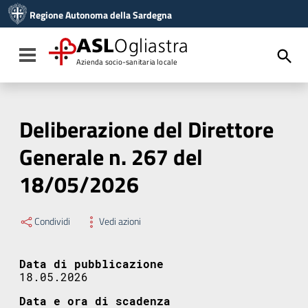
Vai ai contenuti
Regione Autonoma della Sardegna
Vai al menu di navigazione
Vai al footer
ASL
Ogliastra
Toggle navigation
Azienda socio-sanitaria locale
Deliberazione del Direttore
Generale n. 267 del
18/05/2026
Condividi
Vedi azioni
Data di pubblicazione
18.05.2026
Data e ora di scadenza