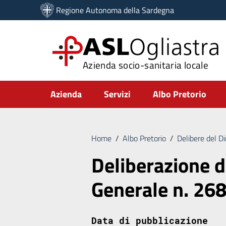
Vai ai contenuti
Regione Autonoma della Sardegna
Vai al menu di navigazione
Vai al footer
ASL
Ogliastra
Azienda socio-sanitaria locale
Submenu
Azienda
Servizi
Albo Pretorio
Home
/
Albo Pretorio
/
Delibere del D
Deliberazione d
Generale n. 26
Data di pubblicazione