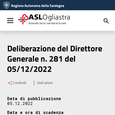
Vai ai contenuti
Regione Autonoma della Sardegna
Vai al menu di navigazione
Vai al footer
ASL
Ogliastra
Toggle navigation
Azienda socio-sanitaria locale
Deliberazione del Direttore
Generale n. 281 del
05/12/2022
Condividi
Vedi azioni
Data di pubblicazione
05.12.2022
Data e ora di scadenza