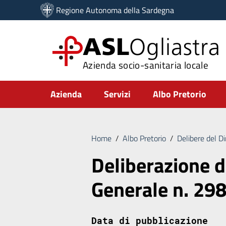
Vai ai contenuti
Regione Autonoma della Sardegna
Vai al menu di navigazione
Vai al footer
ASL
Ogliastra
Azienda socio-sanitaria locale
Submenu
Azienda
Servizi
Albo Pretorio
Home
/
Albo Pretorio
/
Delibere del D
Deliberazione d
Generale n. 29
Data di pubblicazione