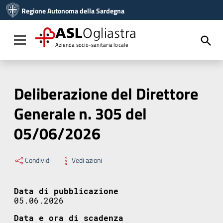
Vai ai contenuti
Regione Autonoma della Sardegna
Vai al menu di navigazione
Vai al footer
ASL
Ogliastra
Toggle navigation
Azienda socio-sanitaria locale
Deliberazione del Direttore
Generale n. 305 del
05/06/2026
Condividi
Vedi azioni
Data di pubblicazione
05.06.2026
Data e ora di scadenza