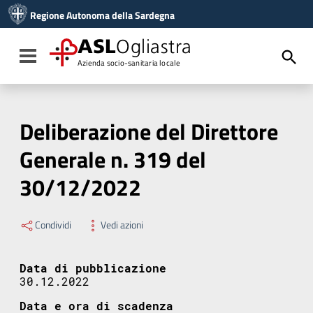
Vai ai contenuti
Regione Autonoma della Sardegna
Vai al menu di navigazione
Vai al footer
ASL
Ogliastra
Toggle navigation
Azienda socio-sanitaria locale
Deliberazione del Direttore
Generale n. 319 del
30/12/2022
Condividi
Vedi azioni
Data di pubblicazione
30.12.2022
Data e ora di scadenza