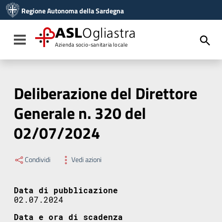
Vai ai contenuti
Regione Autonoma della Sardegna
Vai al menu di navigazione
Vai al footer
ASL
Ogliastra
Toggle navigation
Azienda socio-sanitaria locale
Deliberazione del Direttore
Generale n. 320 del
02/07/2024
Condividi
Vedi azioni
Data di pubblicazione
02.07.2024
Data e ora di scadenza