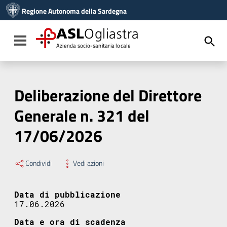
Vai ai contenuti
Regione Autonoma della Sardegna
Vai al menu di navigazione
Vai al footer
ASL
Ogliastra
Toggle navigation
Azienda socio-sanitaria locale
Deliberazione del Direttore
Generale n. 321 del
17/06/2026
Condividi
Vedi azioni
Data di pubblicazione
17.06.2026
Data e ora di scadenza