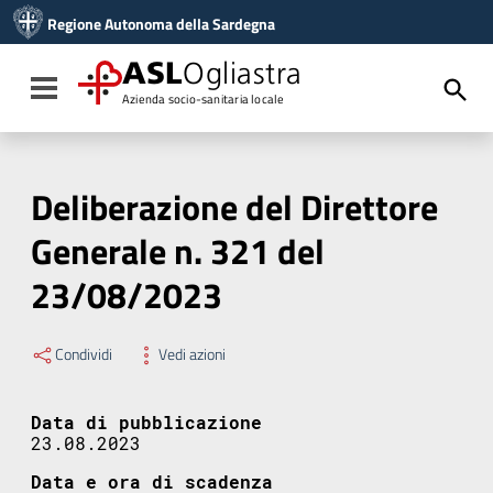
Vai ai contenuti
Regione Autonoma della Sardegna
Vai al menu di navigazione
Vai al footer
ASL
Ogliastra
Toggle navigation
Azienda socio-sanitaria locale
Deliberazione del Direttore
Generale n. 321 del
23/08/2023
Condividi
Vedi azioni
Data di pubblicazione
23.08.2023
Data e ora di scadenza