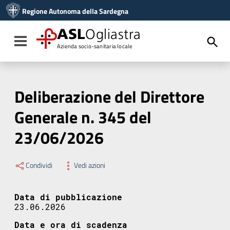
Vai ai contenuti
Regione Autonoma della Sardegna
Vai al menu di navigazione
Vai al footer
ASL
Ogliastra
Toggle navigation
Azienda socio-sanitaria locale
Deliberazione del Direttore
Generale n. 345 del
23/06/2026
Condividi
Vedi azioni
Data di pubblicazione
23.06.2026
Data e ora di scadenza