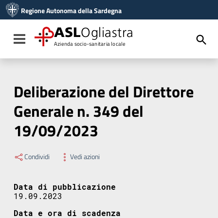
Vai ai contenuti
Regione Autonoma della Sardegna
Vai al menu di navigazione
Vai al footer
ASL
Ogliastra
Toggle navigation
Azienda socio-sanitaria locale
Deliberazione del Direttore
Generale n. 349 del
19/09/2023
Condividi
Vedi azioni
Data di pubblicazione
19.09.2023
Data e ora di scadenza