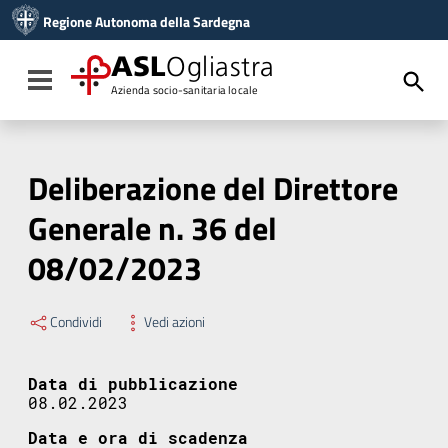
Vai ai contenuti
Regione Autonoma della Sardegna
Vai al menu di navigazione
Vai al footer
ASL
Ogliastra
Toggle navigation
Azienda socio-sanitaria locale
Deliberazione del Direttore
Generale n. 36 del
08/02/2023
Condividi
Vedi azioni
Data di pubblicazione
08.02.2023
Data e ora di scadenza