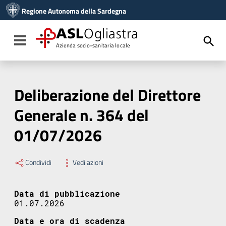
Vai ai contenuti
Regione Autonoma della Sardegna
Vai al menu di navigazione
Vai al footer
ASL
Ogliastra
Toggle navigation
Azienda socio-sanitaria locale
Deliberazione del Direttore
Generale n. 364 del
01/07/2026
Condividi
Vedi azioni
Data di pubblicazione
01.07.2026
Data e ora di scadenza