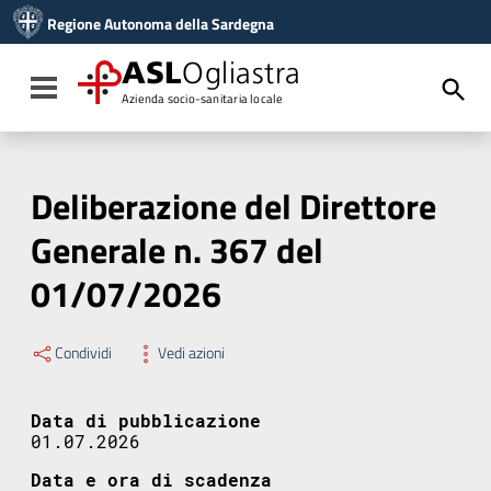
Vai ai contenuti
Regione Autonoma della Sardegna
Vai al menu di navigazione
Vai al footer
ASL
Ogliastra
Toggle navigation
Azienda socio-sanitaria locale
Deliberazione del Direttore
Generale n. 367 del
01/07/2026
Condividi
Vedi azioni
Data di pubblicazione
01.07.2026
Data e ora di scadenza