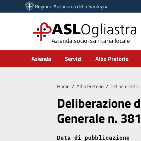
Vai ai contenuti
Regione Autonoma della Sardegna
Vai al menu di navigazione
Vai al footer
ASL
Ogliastra
Azienda socio-sanitaria locale
Submenu
Azienda
Servizi
Albo Pretorio
Home
/
Albo Pretorio
/
Delibere del D
Deliberazione d
Generale n. 38
Data di pubblicazione