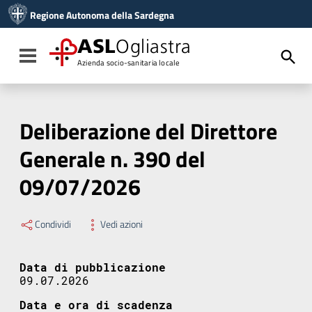
Vai ai contenuti
Regione Autonoma della Sardegna
Vai al menu di navigazione
Vai al footer
ASL
Ogliastra
Toggle navigation
Azienda socio-sanitaria locale
Deliberazione del Direttore
Generale n. 390 del
09/07/2026
Condividi
Vedi azioni
Data di pubblicazione
09.07.2026
Data e ora di scadenza