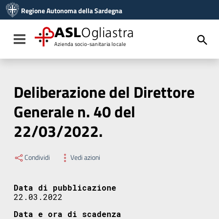
Vai ai contenuti
Regione Autonoma della Sardegna
Vai al menu di navigazione
Vai al footer
ASL
Ogliastra
Toggle navigation
Azienda socio-sanitaria locale
Deliberazione del Direttore
Generale n. 40 del
22/03/2022.
Condividi
Vedi azioni
Data di pubblicazione
22.03.2022
Data e ora di scadenza