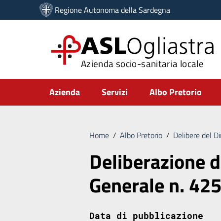
Vai ai contenuti
Regione Autonoma della Sardegna
Vai al menu di navigazione
Vai al footer
ASL
Ogliastra
Azienda socio-sanitaria locale
Submenu
Azienda
Servizi
Albo Pretorio
Home
/
Albo Pretorio
/
Delibere del D
Deliberazione d
Generale n. 42
Data di pubblicazione