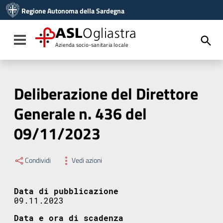
Vai ai contenuti
Regione Autonoma della Sardegna
Vai al menu di navigazione
Vai al footer
ASL
Ogliastra
Toggle navigation
Azienda socio-sanitaria locale
Deliberazione del Direttore
Generale n. 436 del
09/11/2023
Condividi
Vedi azioni
Data di pubblicazione
09.11.2023
Data e ora di scadenza