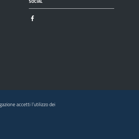
SOCIAL
azione accetti l’utilizzo dei
© 2026 Regione Autonoma della Sardegna