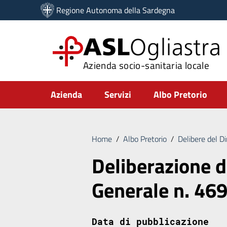
Vai ai contenuti
Regione Autonoma della Sardegna
Vai al menu di navigazione
Vai al footer
ASL
Ogliastra
Azienda socio-sanitaria locale
Submenu
Azienda
Servizi
Albo Pretorio
Home
/
Albo Pretorio
/
Delibere del D
Deliberazione d
Generale n. 46
Data di pubblicazione