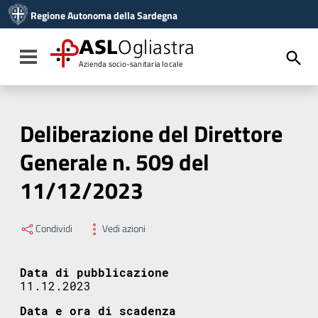
Vai ai contenuti
Regione Autonoma della Sardegna
Vai al menu di navigazione
Vai al footer
ASL
Ogliastra
Toggle navigation
Azienda socio-sanitaria locale
Deliberazione del Direttore
Generale n. 509 del
11/12/2023
Condividi
Vedi azioni
Data di pubblicazione
11.12.2023
Data e ora di scadenza