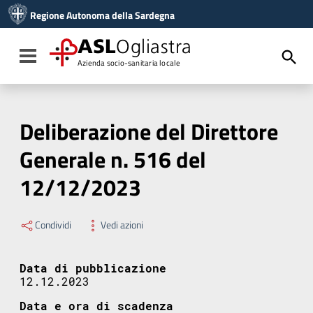
Vai ai contenuti
Regione Autonoma della Sardegna
Vai al menu di navigazione
Vai al footer
ASL
Ogliastra
Toggle navigation
Azienda socio-sanitaria locale
Deliberazione del Direttore
Generale n. 516 del
12/12/2023
Condividi
Vedi azioni
Data di pubblicazione
12.12.2023
Data e ora di scadenza