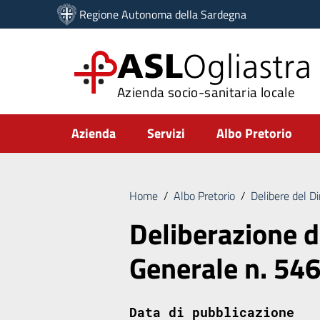
Vai ai contenuti
Regione Autonoma della Sardegna
Vai al menu di navigazione
Vai al footer
ASL
Ogliastra
Azienda socio-sanitaria locale
Submenu
Azienda
Servizi
Albo Pretorio
Home
/
Albo Pretorio
/
Delibere del D
Deliberazione d
Generale n. 54
Data di pubblicazione