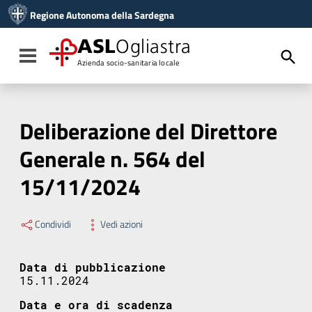
Vai ai contenuti
Regione Autonoma della Sardegna
Vai al menu di navigazione
Vai al footer
ASL
Ogliastra
Toggle navigation
Azienda socio-sanitaria locale
Deliberazione del Direttore
Generale n. 564 del
15/11/2024
Condividi
Vedi azioni
Data di pubblicazione
15.11.2024
Data e ora di scadenza