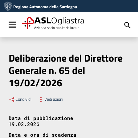
Vai ai contenuti
Regione Autonoma della Sardegna
Vai al menu di navigazione
Vai al footer
ASL
Ogliastra
Toggle navigation
Azienda socio-sanitaria locale
Deliberazione del Direttore
Generale n. 65 del
19/02/2026
Condividi
Vedi azioni
Data di pubblicazione
19.02.2026
Data e ora di scadenza