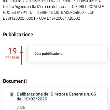
fornitura di n. 4 barelle per la S.C. di Pronto Soccorso del P.O.
Nostra Signora della Mercede di Lanusei - O.E. HILL-ROM SPA -
RDO sul MEPA TD n. 5938443 CIG: BA0DF248C0 - CUP
B23J12000540001 - CUP B15F20001720002
Pubblicazione
19
Data pubblicazione
02/2026
Documenti
Deliberazione del Direttore Generale n. 65
del 19/02/2026
2 MB