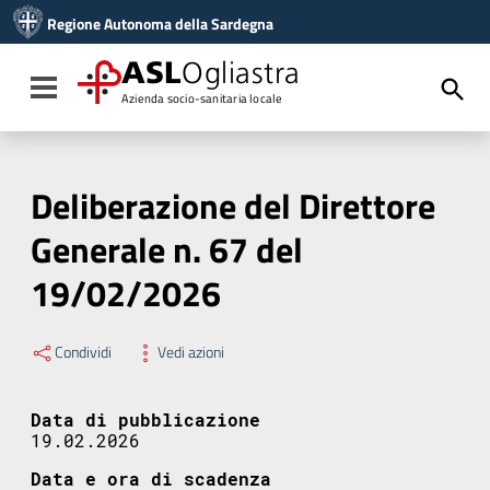
Vai ai contenuti
Regione Autonoma della Sardegna
Vai al menu di navigazione
Vai al footer
ASL
Ogliastra
Toggle navigation
Azienda socio-sanitaria locale
Deliberazione del Direttore
Generale n. 67 del
19/02/2026
Condividi
Vedi azioni
Data di pubblicazione
19.02.2026
Data e ora di scadenza