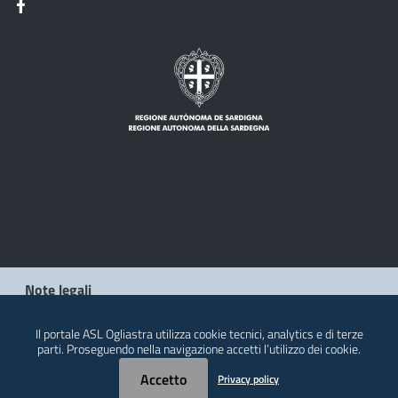
Note legali
Privacy policy
Il portale ASL Ogliastra utilizza cookie tecnici, analytics e di terze
parti. Proseguendo nella navigazione accetti l’utilizzo dei cookie.
Contatti
Accetto
Privacy policy
© 2026 Regione Autonoma della Sardegna