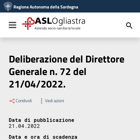
Vai ai contenuti
Regione Autonoma della Sardegna
Vai al menu di navigazione
Vai al footer
ASL
Ogliastra
Toggle navigation
Azienda socio-sanitaria locale
Deliberazione del Direttore
Generale n. 72 del
21/04/2022.
Condividi
Vedi azioni
Data di pubblicazione
21.04.2022
Data e ora di scadenza