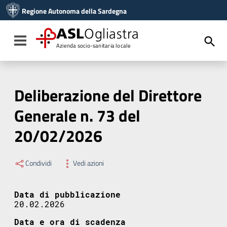
Vai ai contenuti
Regione Autonoma della Sardegna
Vai al menu di navigazione
Vai al footer
ASL
Ogliastra
Toggle navigation
Azienda socio-sanitaria locale
Deliberazione del Direttore
Generale n. 73 del
20/02/2026
Condividi
Vedi azioni
Data di pubblicazione
20.02.2026
Data e ora di scadenza