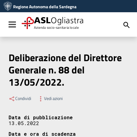
Vai ai contenuti
Regione Autonoma della Sardegna
Vai al menu di navigazione
Vai al footer
ASL
Ogliastra
Toggle navigation
Azienda socio-sanitaria locale
Deliberazione del Direttore
Generale n. 88 del
13/05/2022.
Condividi
Vedi azioni
Data di pubblicazione
13.05.2022
Data e ora di scadenza