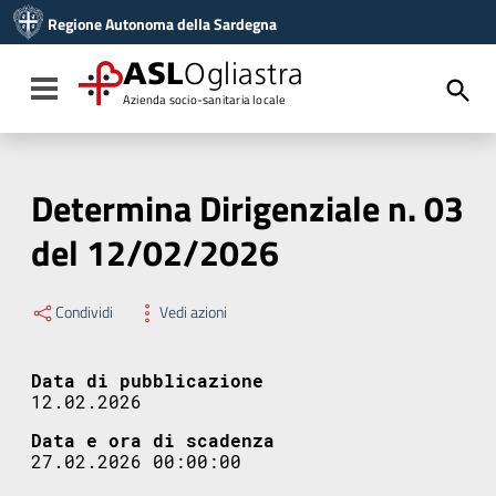
Vai ai contenuti
Regione Autonoma della Sardegna
Vai al menu di navigazione
Vai al footer
ASL
Ogliastra
Toggle navigation
Azienda socio-sanitaria locale
Determina Dirigenziale n. 03
del 12/02/2026
Condividi
Vedi azioni
Data di pubblicazione
12.02.2026
Data e ora di scadenza
27.02.2026 00:00:00