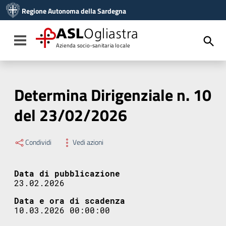
Vai ai contenuti
Regione Autonoma della Sardegna
Vai al menu di navigazione
Vai al footer
ASL
Ogliastra
Toggle navigation
Azienda socio-sanitaria locale
Determina Dirigenziale n. 10
del 23/02/2026
Condividi
Vedi azioni
Data di pubblicazione
23.02.2026
Data e ora di scadenza
10.03.2026 00:00:00